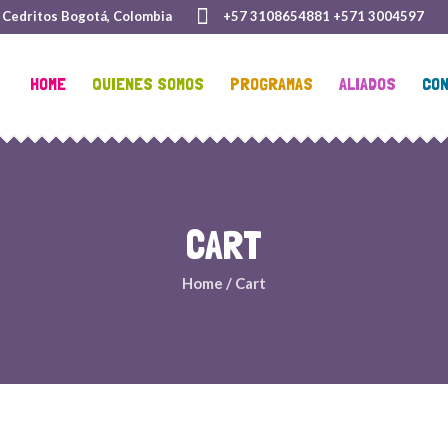
- Cedritos Bogotá, Colombia
+57 3108654881 +571 3004597
HOME
QUIENES SOMOS
PROGRAMAS
ALIADOS
CO
CART
Home
/
Cart