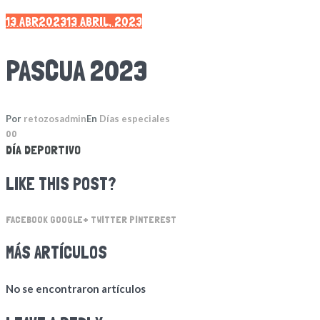
13 ABR
2023
13 ABRIL, 2023
PASCUA 2023
Por
retozosadmin
En
Días especiales
0
0
DÍA DEPORTIVO
LIKE THIS POST?
FACEBOOK
GOOGLE+
TWITTER
PINTEREST
MÁS ARTÍCULOS
No se encontraron artículos