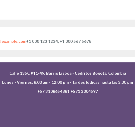
@example.com
+1 000 123 1234; +1 000 567 5678
Calle 135C #11-49, Barrio Lisboa - Cedritos Bogotá, Colombia
Lunes - Viernes: 8:00 am - 12:00 pm - Tardes lúdicas hasta las 3:00 pm
+57 3108654881 +571 3004597