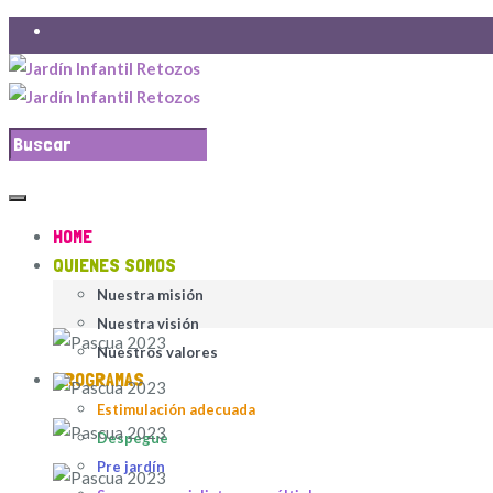
Calle 135C #11-49, Barrio Lisboa - Cedritos Bogotá, Colombia
+57 3108654881 +571 3004597
HOME
QUIENES SOMOS
Nuestra misión
Nuestra visión
Nuestros valores
PROGRAMAS
Estimulación adecuada
Despegue
Pre jardín