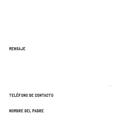
LLAMA AL MÓVIL +57 3108654881 O AL FIJO
+ 571 3004597
MENSAJE
TELÉFONO DE CONTACTO
NOMBRE DEL PADRE